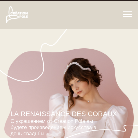
LА RENAISSANCE DES CORAUX
С украшением от Création Pôle вы
будете произведением искусства в
день свадьбы