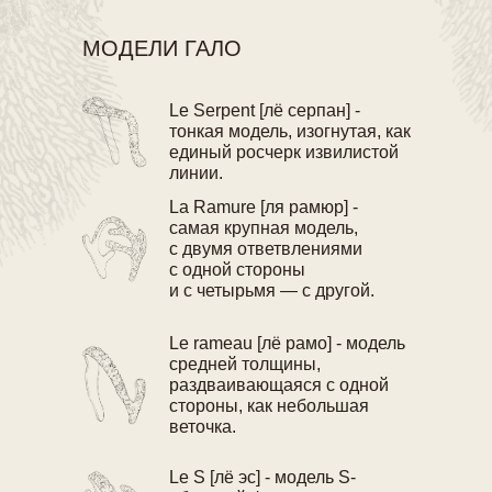
МОДЕЛИ ГАЛО
Le Serpent [лё серпан] -
тонкая модель, изогнутая, как
единый росчерк извилистой
линии.
La Ramure [ля рамюр] -
самая крупная модель,
с двумя ответвлениями
с одной стороны
и с четырьмя — с другой.
Le rameau [лё рамо] - модель
средней толщины,
раздваивающаяся с одной
стороны, как небольшая
веточка.
Le S [лё эс] - модель S-