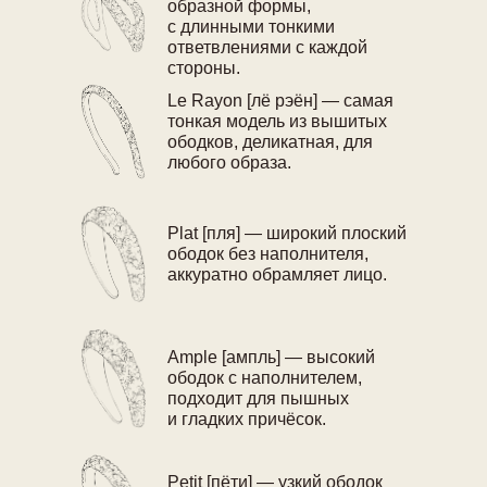
образной формы,
с длинными тонкими
ответвлениями с каждой
стороны.
Le Rayon [лё рэён] — самая
тонкая модель из вышитых
ободков, деликатная, для
любого образа.
Plat [пля] — широкий плоский
ободок без наполнителя,
аккуратно обрамляет лицо.
Ample [ампль] — высокий
ободок с наполнителем,
подходит для пышных
и гладких причёсок.
Petit [пёти] — узкий ободок