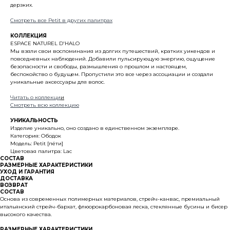
дерзких.
Смотреть все Petit в других палитрах
КОЛЛЕКЦИЯ
ESPACE NATUREL D'HALO
Мы взяли свои воспоминания из долгих путешествий, кратких уикендов и
повседневных наблюдений. Добавили пульсирующую энергию, ощущение
безопасности и свободы, размышления о прошлом и настоящем,
беспокойство о будущем. Пропустили это все через ассоциации и создали
уникальные аксессуары для волос.
Читать о коллекци
и
Смотреть всю коллекцию
УНИКАЛЬНОСТЬ
Изделие уникально, оно создано в единственном экземпляре.
Категория: Ободок
Модель: Petit [пёти]
Цветовая палитра: Lac
СОСТАВ
РАЗМЕРНЫЕ ХАРАКТЕРИСТИКИ
УХОД И ГАРАНТИЯ
ДОСТАВКА
ВОЗВРАТ
СОСТАВ
Основа из современных полимерных материалов, стрейч-канвас, премиальный
итальянский стрейч-бархат, флюорокарбоновая леска, стеклянные бусины и бисер
высокого качества.
РАЗМЕРНЫЕ ХАРАКТЕРИСТИКИ