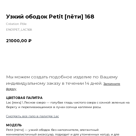
Узкий ободок Petit [пёти] 168
Création Pôle
EN01PET_LAC168
21000,00
₽
Купить
Мы можем создать подобное изделие по Вашему
индивидуальному заказу в течении 14 дней.
Заполните
форму
ЦВЕТОВАЯ ПАЛИТРА
Lac [лякъ] \ Лесное озеро — голубая гладь чистого озера с сочной зеленью на
берегу и переливающимися в лучах солнца каплями росы.
Смотреть все гало в палитре Lac
МОДЕЛЬ
Petit [пёти] — узкий ободок без наполнителя, элегантный
минималистичный аксессуар, подходит и для утонченных натур, и для