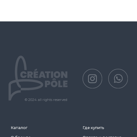
Нажимая на кнопку, вы соглашаетесь на обработку
персональных данных
Москва
Ленинградский проспект 47 стр. 1
hello@creationpole.com
+7 (993) 361-29-27
Политика защиты и обработки персональных данных
Публичная оферта