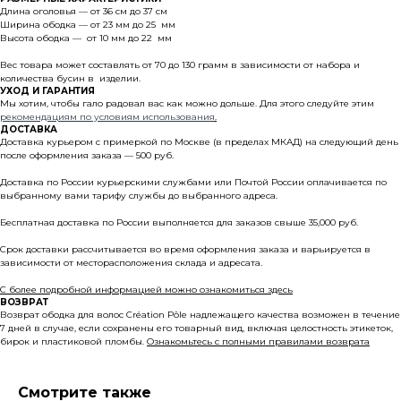
Длина оголовья — от 36 см до 37 см
Ширина ободка — от 23 мм до 25 мм
Высота ободка — от 10 мм до 22 мм
Вес товара может составлять от 70 до 130 грамм в зависимости от набора и
количества бусин в изделии.
УХОД И ГАРАНТИЯ
Мы хотим, чтобы гало радовал вас как можно дольше. Для этого следуйте этим
рекомендациям по условиям использования
.
ДОСТАВКА
Доставка курьером с примеркой по Москве (в пределах МКАД) на следующий день
© 2024 all rights reserved
после оформления заказа — 500 руб.
Доставка по России курьерскими службами или Почтой России оплачивается по
выбранному вами тарифу службы до выбранного адреса.
Каталог
Где купить
Бесплатная доставка по России выполняется для заказов свыше 35,000 руб.
О бренде
Оплата и доставка
Срок доставки рассчитывается во время оформления заказа и варьируется в
Арт-объекты
Условия возврата
зависимости от месторасположения склада и адресата.
Свадебная линейка
Уход и ремонт
С более подробной информацией можно ознакомиться здесь
ВОЗВРАТ
Возврат ободка для волос Création Pôle надлежащего качества возможен в течение
7 дней в случае, если сохранены его товарный вид, включая целостность этикеток,
бирок и пластиковой пломбы.
Ознакомьтесь с полными правилами возврата
Смотрите также