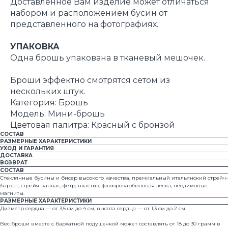
Доставленное Вам изделие может отличаться
набором и расположением бусин от
представленного на фотографиях.
УПАКОВКА
Одна брошь упакована в тканевый мешочек.
Броши эффектно смотрятся сетом из
нескольких штук.
Категория: Брошь
Модель: Мини-брошь
Цветовая палитра: Красный с бронзой
СОСТАВ
РАЗМЕРНЫЕ ХАРАКТЕРИСТИКИ
УХОД И ГАРАНТИЯ
ДОСТАВКА
ВОЗВРАТ
СОСТАВ
Стеклянные бусины и бисер высокого качества, премиальный итальянский стрейч-
бархат, стрейч-канвас, фетр, пластик, флюорокарбоновая леска, неодимовые
магниты.
РАЗМЕРНЫЕ ХАРАКТЕРИСТИКИ
Диаметр сердца — от 3,5 см до 4 см, высота сердца — от 1,3 см до 2 см.
Вес броши вместе с бархатной подушечкой может составлять от 18 до 30 грамм в