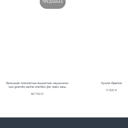
ПРЕДЗАКАЗ
Ленинградский проспект 47 стр. 1
hello@creationpole.com
+7 (993) 361-29-27
Политика защиты и обработки персональных данных
Публичная оферта
Большие полностью вышитые наушники
Кукла-брелок
Les grands cache-oreilles [ле гран каш
11 500
₽
орэй]
80 700
₽