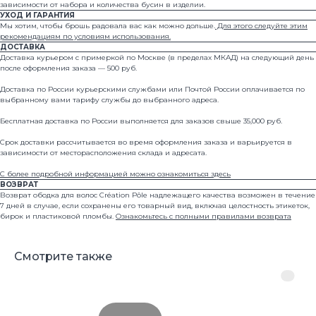
зависимости от набора и количества бусин в изделии.
УХОД И ГАРАНТИЯ
© 2024 all rights reserved
Мы хотим, чтобы брошь радовала вас как можно дольше.
Для этого следуйте этим
рекомендациям по условиям использования.
ДОСТАВКА
Доставка курьером с примеркой по Москве (в пределах МКАД) на следующий день
Каталог
Где купить
после оформления заказа — 500 руб.
О бренде
Оплата и доставка
Доставка по России курьерскими службами или Почтой России оплачивается по
Арт-объекты
Условия возврата
выбранному вами тарифу службы до выбранного адреса.
Свадебная линейка
Уход и ремонт
Бесплатная доставка по России выполняется для заказов свыше 35,000 руб.
Срок доставки рассчитывается во время оформления заказа и варьируется в
зависимости от месторасположения склада и адресата.
С более подробной информацией можно ознакомиться здесь
ВОЗВРАТ
Возврат ободка для волос Création Pôle надлежащего качества возможен в течение
7 дней в случае, если сохранены его товарный вид, включая целостность этикеток,
бирок и пластиковой пломбы.
Ознакомьтесь с полными правилами возврата
Смотрите также
Нажимая на кнопку, вы соглашаетесь на обработку
персональных данных
Москва