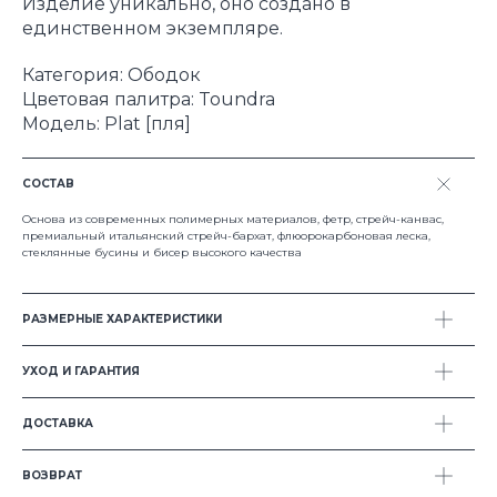
Изделие уникально, оно создано в
единственном экземпляре.
Категория: Ободок
Цветовая палитра: Toundra
Модель: Plat [пля]
СОСТАВ
Основа из современных полимерных материалов, фетр, стрейч-канвас,
премиальный итальянский стрейч-бархат, флюорокарбоновая леска,
стеклянные бусины и бисер высокого качества
РАЗМЕРНЫЕ ХАРАКТЕРИСТИКИ
УХОД И ГАРАНТИЯ
© 2024 all rights reserved
ДОСТАВКА
ВОЗВРАТ
Каталог
Где купить