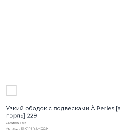
Узкий ободок с подвесками À Perles [а
пэрль] 229
Création Pôle
Артикул:
EN01PER_LAC229