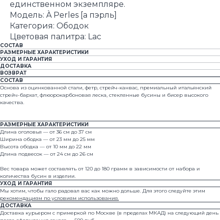
единственном экземпляре.
Модель: À Perles [а пэрль]
Категория: Ободок
Цветовая палитра: Lac
СОСТАВ
РАЗМЕРНЫЕ ХАРАКТЕРИСТИКИ
УХОД И ГАРАНТИЯ
ДОСТАВКА
ВОЗВРАТ
СОСТАВ
Основа из оцинкованной стали, фетр, стрейч-канвас, премиальный итальянский
стрейч-бархат, флюорокарбоновая леска, стеклянные бусины и бисер высокого
качества.
РАЗМЕРНЫЕ ХАРАКТЕРИСТИКИ
Длина оголовья — от 36 см до 37 см
Ширина ободка — от 23 мм до 25 мм
Высота ободка — от 10 мм до 22 мм
Длина подвесок — от 24 см до 26 см
Вес товара может составлять от 120 до 180 грамм в зависимости от набора и
количества бусин в изделии.
УХОД И ГАРАНТИЯ
Мы хотим, чтобы гало радовал вас как можно дольше. Для этого следуйте этим
рекомендациям по условиям использования.
ДОСТАВКА
Доставка курьером с примеркой по Москве (в пределах МКАД) на следующий день