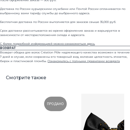
после оформления заказа — 500 руб.
Доставка по России курьерскими службами или Почтой России оплачивается по
выбранному вами тарифу службы до выбранного адреса.
Бесплатная доставка по России выполняется для заказов свыше 35,000 руб.
© 2024 all rights reserved
Срок доставки рассчитывается во время оформления заказа и варьируется в
зависимости от месторасположения склада и адресата.
С более подробной информацией можно ознакомиться здесь
Каталог
Где купить
ВОЗВРАТ
О бренде
Оплата и доставка
Возврат ободка для волос Création Pôle надлежащего качества возможен в течение
7 дней в случае, если сохранены его товарный вид, включая целостность этикеток,
Арт-объекты
Условия возврата
бирок и пластиковой пломбы.
Ознакомьтесь с полными правилами возврата
Свадебная линейка
Уход и ремонт
Смотрите также
ПРОДАНО
Нажимая на кнопку, вы соглашаетесь на обработку
персональных данных