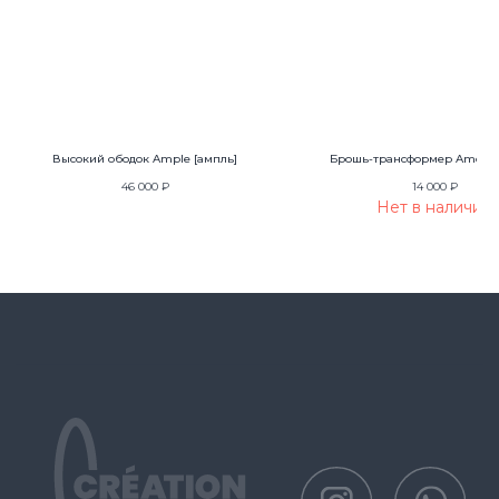
Политика защиты и обработки персональных данных
Публичная оферта
Высокий ободок Ample [ампль]
Брошь-трансформер Amour p
46 000
₽
14 000
₽
Нет в наличии