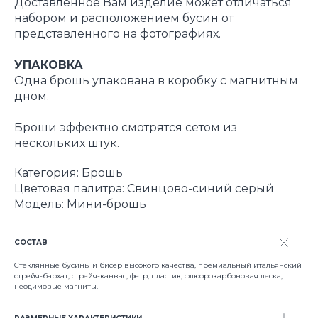
Доставленное Вам изделие может отличаться
набором и расположением бусин от
представленного на фотографиях.
УПАКОВКА
Одна брошь упакована в коробку с магнитным
дном.
Броши эффектно смотрятся сетом из
нескольких штук.
Категория: Брошь
Цветовая палитра: Свинцово-синий серый
Модель: Мини-брошь
СОСТАВ
© 2024 all rights reserved
Стеклянные бусины и бисер высокого качества, премиальный итальянский
стрейч-бархат, стрейч-канвас, фетр, пластик, флюорокарбоновая леска,
неодимовые магниты.
Каталог
Где купить