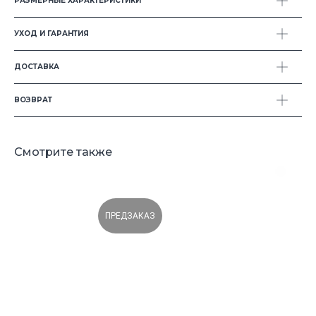
РАЗМЕРНЫЕ ХАРАКТЕРИСТИКИ
О бренде
Оплата и доставка
Арт-объекты
Условия возврата
УХОД И ГАРАНТИЯ
Свадебная линейка
Уход и ремонт
ДОСТАВКА
ВОЗВРАТ
Смотрите также
Нажимая на кнопку, вы соглашаетесь на обработку
персональных данных
ПРЕДЗАКАЗ
Москва
Ленинградский проспект 47 стр. 1
hello@creationpole.com
+7 (993) 361-29-27