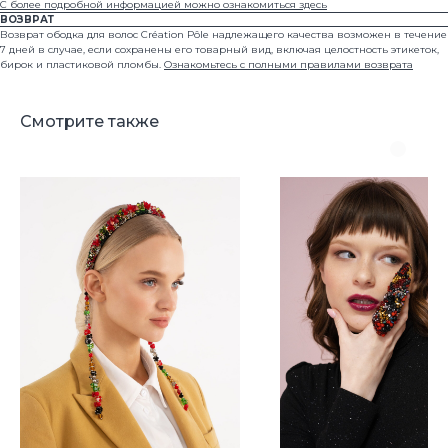
С более подробной информацией можно ознакомиться здесь
ВОЗВРАТ
Возврат ободка для волос Création Pôle надлежащего качества возможен в течение
7 дней в случае, если сохранены его товарный вид, включая целостность этикеток,
бирок и пластиковой пломбы.
Ознакомьтесь с полными правилами возврата
Смотрите также
Нажимая на кнопку, вы соглашаетесь на обработку
персональных данных
Москва
Ленинградский проспект 47 стр. 1
hello@creationpole.com
+7 (993) 361-29-27
Политика защиты и обработки персональных данных
Публичная оферта