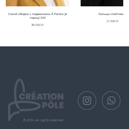
Узкий ободок с подвесками À Perles [а
Кольцо-стейтмент
пэрль] 240
21 000
₽
38 000
₽