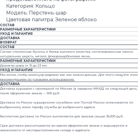
Категория: Кольцо
Модель: Перстень-шар
Цветовая палитра: Зеленое яблоко
СОСТАВ
РАЗМЕРНЫЕ ХАРАКТЕРИСТИКИ
УХОД И ГАРАНТИЯ
ДОСТАВКА
ВОЗВРАТ
СОСТАВ
Состав: стеклянные бусины и бисер высокого качества, синтезированные камни,
натуральная шерсть, металл, флюорокарбоновая леска.
РАЗМЕРНЫЕ ХАРАКТЕРИСТИКИ
Диаметр шара от 15 до 23 мм
УХОД И ГАРАНТИЯ
Мы хотим, чтобы аксессуар радовал вас как можно дольше. Для этого следуйте этим
рекомендациям по условиям использования.
ДОСТАВКА
Доставка курьером с примеркой по Москве (в пределах МКАД) на следующий день
© 2024 all rights reserved
после оформления заказа — 500 руб.
Доставка по России курьерскими службами или Почтой России оплачивается по
выбранному вами тарифу службы до выбранного адреса.
Каталог
Где купить
Бесплатная доставка по России выполняется для заказов свыше 35,000 руб.
О бренде
Оплата и доставка
Срок доставки рассчитывается во время оформления заказа и варьируется в
Арт-объекты
Условия возврата
зависимости от месторасположения склада и адресата.
Свадебная линейка
Уход и ремонт