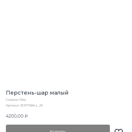
Перстень-шар малый
Création Pôle
Артикул:
32S17SBALL_25
4200,00
₽
Купить