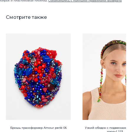
бирок и пластиковой пломбы.
Ознакомьтесь с полными правилами возврата
Смотрите также
Нажимая на кнопку, вы соглашаетесь на обработку
персональных данных
Москва
Ленинградский проспект 47 стр. 1
hello@creationpole.com
+7 (993) 361-29-27
Политика защиты и обработки персональных данных
Публичная оферта
Брошь-трансформер Amour perlé 06
Узкий ободок с подвесками À 
пэрль] 223