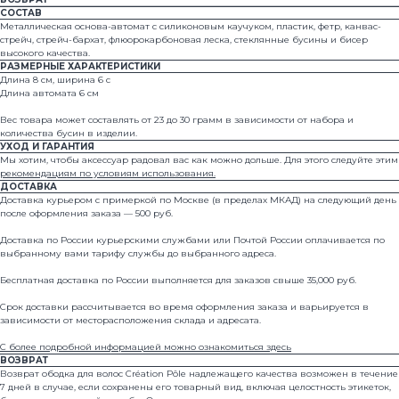
СОСТАВ
Металлическая основа-автомат с силиконовым каучуком, пластик, фетр, канвас-
стрейч, стрейч-бархат, флюорокарбоновая леска, стеклянные бусины и бисер
высокого качества.
РАЗМЕРНЫЕ ХАРАКТЕРИСТИКИ
Длина 8 см, ширина 6 с
Длина автомата 6 см
Вес товара может составлять от 23 до 30 грамм в зависимости от набора и
количества бусин в изделии.
УХОД И ГАРАНТИЯ
Мы хотим, чтобы аксессуар радовал вас как можно дольше. Для этого следуйте этим
рекомендациям по условиям использования.
ДОСТАВКА
Доставка курьером с примеркой по Москве (в пределах МКАД) на следующий день
после оформления заказа — 500 руб.
© 2024 all rights reserved
Доставка по России курьерскими службами или Почтой России оплачивается по
выбранному вами тарифу службы до выбранного адреса.
Бесплатная доставка по России выполняется для заказов свыше 35,000 руб.
Каталог
Где купить
Срок доставки рассчитывается во время оформления заказа и варьируется в
О бренде
Оплата и доставка
зависимости от месторасположения склада и адресата.
Арт-объекты
Условия возврата
С более подробной информацией можно ознакомиться здесь
Свадебная линейка
Уход и ремонт
ВОЗВРАТ
Возврат ободка для волос Création Pôle надлежащего качества возможен в течение
7 дней в случае, если сохранены его товарный вид, включая целостность этикеток,