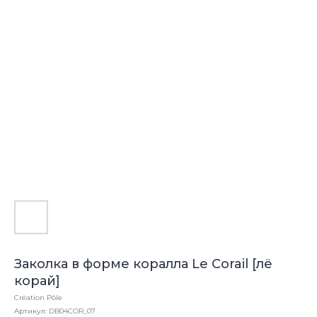
Заколка в форме коралла Le Corail [лё
корай]
Création Pôle
Артикул:
DB04COR_07