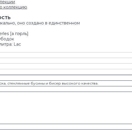
ллекции
ю коллекцию
ОСТЬ
кально, оно создано в единственном
rles [а пэрль]
Ободок
литра: Lac
а, стеклянные бусины и бисер высокого качества.