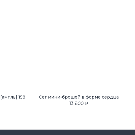
[ампль] 158
Сет мини-брошей в форме сердца
13 800
₽
у, вы соглашаетесь на обработку
анных