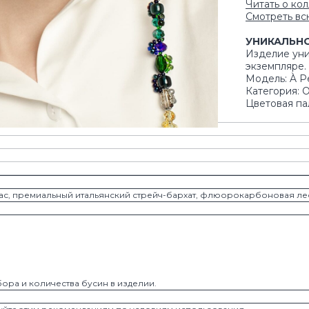
Читать о ко
Смотреть вс
УНИКАЛЬН
Изделие уни
экземпляре.
Модель: À Pe
Категория: 
Цветовая па
с, премиальный итальянский стрейч-бархат, флюорокарбоновая леск
бора и количества бусин в изделии.