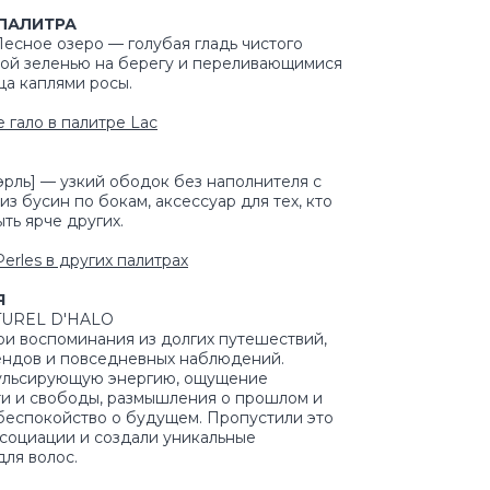
ПАЛИТРА
 Лесное озеро — голубая гладь чистого
ной зеленью на берегу и переливающимися
ца каплями росы.
 гало в палитре Lac
пэрль] — узкий ободок без наполнителя с
з бусин по бокам, аксессуар для тех, кто
ть ярче других.
erles в других палитрах
Я
TUREL D'HALO
ои воспоминания из долгих путешествий,
ендов и повседневных наблюдений.
ульсирующую энергию, ощущение
и и свободы, размышления о прошлом и
беспокойство о будущем. Пропустили это
ссоциации и создали уникальные
для волос.