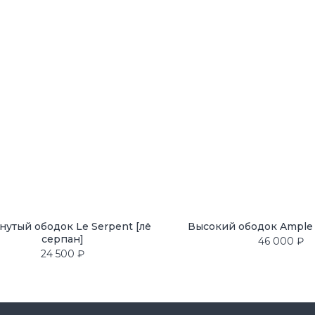
Где купить
Оплата и доставка
Условия возврата
нутый ободок Le Serpent [лё
Высокий ободок Ample 
линейка
Уход и ремонт
серпан]
46 000
₽
24 500
₽
Нажимая на кнопк
персональных д