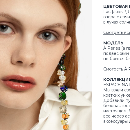
ЦВЕТОВАЯ 
Lac [лякъ] \
озера с соч
в лучах солн
Смотреть все
МОДЕЛЬ
À Perles [а 
подвесками и
не боится бы
Смотреть À P
КОЛЛЕКЦИ
ESPACE NA
Мы взяли св
кратких уик
Добавили п
безопасност
настоящем, 
все через а
аксессуары 