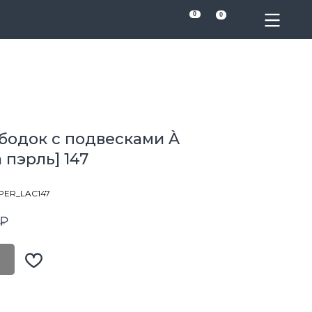
0
0
бодок с подвесками À
а пэрль] 147
PER_LAC147
₽