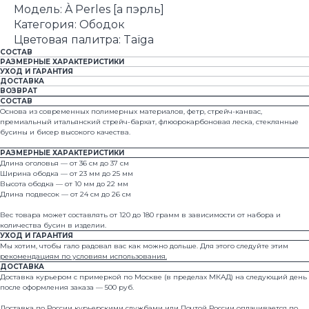
Модель: À Perles [а пэрль]
Категория: Ободок
Цветовая палитра: Taïga
СОСТАВ
РАЗМЕРНЫЕ ХАРАКТЕРИСТИКИ
УХОД И ГАРАНТИЯ
ДОСТАВКА
ВОЗВРАТ
СОСТАВ
Основа из современных полимерных материалов, фетр, стрейч-канвас,
премиальный итальянский стрейч-бархат, флюорокарбоновая леска, стеклянные
бусины и бисер высокого качества.
РАЗМЕРНЫЕ ХАРАКТЕРИСТИКИ
Длина оголовья — от 36 см до 37 см
Ширина ободка — от 23 мм до 25 мм
Высота ободка — от 10 мм до 22 мм
Длина подвесок — от 24 см до 26 см
Вес товара может составлять от 120 до 180 грамм в зависимости от набора и
количества бусин в изделии.
УХОД И ГАРАНТИЯ
Мы хотим, чтобы гало радовал вас как можно дольше. Для этого следуйте этим
рекомендациям по условиям использования.
ДОСТАВКА
Доставка курьером с примеркой по Москве (в пределах МКАД) на следующий день
после оформления заказа — 500 руб.
Доставка по России курьерскими службами или Почтой России оплачивается по