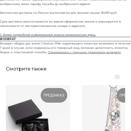
выбранному вами тарифу службы до выбранного адреса.
Бесплатная доставка по России выполняется для заказов свыше 35,000 руб.
© 2024 all rights reserved
Срок доставки рассчитывается во время оформления заказа и варьируется в
зависимости от месторасположения склада и адресата.
С более подробной информацией можно ознакомиться здесь
Каталог
Где купить
ВОЗВРАТ
Возврат ободка для волос Création Pôle надлежащего качества возможен в течение
О бренде
Оплата и доставка
7 дней в случае, если сохранены его товарный вид, включая целостность этикеток,
Арт-объекты
Условия возврата
бирок и пластиковой пломбы.
Ознакомьтесь с полными правилами возврата
Свадебная линейка
Уход и ремонт
Смотрите также
ПРЕДЗАКАЗ
ПРЕД
Нажимая на кнопку, вы соглашаетесь на обработку
персональных данных