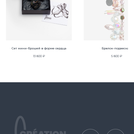
Москва
Ленинградский проспект 47 стр. 1
hello@creationpole.com
+7 (993) 361-29-27
Политика защиты и обработки персональных данных
Сет мини-брошей в форме сердца
Брелок-подвеска S
Публичная оферта
13 800
₽
5 800
₽