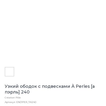
Узкий ободок с подвесками À Perles [а
пэрль] 240
Création Pôle
Артикул:
EN01PER_TAI240