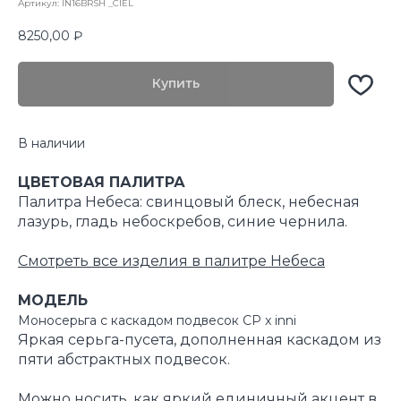
Артикул:
IN16BRSH _CIEL
8250,00
₽
Купить
В наличии
ЦВЕТОВАЯ ПАЛИТРА
Палитра Небеса: свинцовый блеск, небесная
лазурь, гладь небоскребов, синие чернила.
Смотреть все изделия в палитре Небеса
МОДЕЛЬ
Моносерьга с каскадом подвесок CP x inni
Яркая серьга-пусета, дополненная каскадом из
пяти абстрактных подвесок.
Можно носить, как яркий единичный акцент в