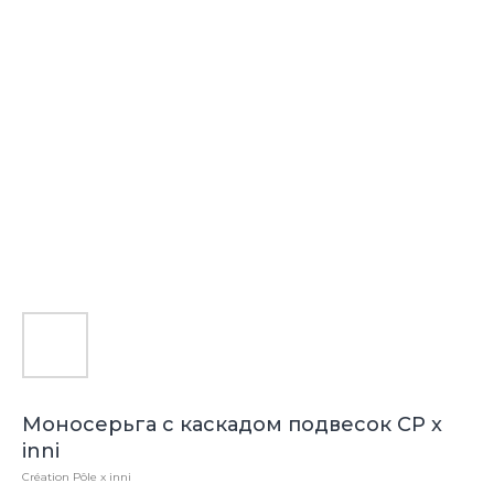
Моносерьга с каскадом подвесок CP x
inni
Création Pôle x inni