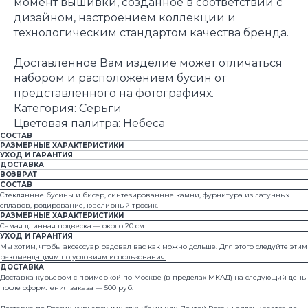
момент вышивки, созданное в соответствии с
дизайном, настроением коллекции и
технологическим стандартом качества бренда.
Доставленное Вам изделие может отличаться
набором и расположением бусин от
представленного на фотографиях.
Категория: Серьги
Цветовая палитра: Небеса
СОСТАВ
РАЗМЕРНЫЕ ХАРАКТЕРИСТИКИ
УХОД И ГАРАНТИЯ
ДОСТАВКА
ВОЗВРАТ
СОСТАВ
Стеклянные бусины и бисер, синтезированные камни, фурнитура из латунных
сплавов, родирование, ювелирный тросик.
РАЗМЕРНЫЕ ХАРАКТЕРИСТИКИ
Самая длинная подвеска — около 20 см.
УХОД И ГАРАНТИЯ
Мы хотим, чтобы аксессуар радовал вас как можно дольше. Для этого следуйте этим
© 2024 all rights reserved
рекомендациям по условиям использования.
ДОСТАВКА
Доставка курьером с примеркой по Москве (в пределах МКАД) на следующий день
после оформления заказа — 500 руб.
Каталог
Где купить