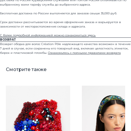
Доставка по России курьерскими службами или Почтой России оплачивается по
О бренде
Оплата и доставка
выбранному вами тарифу службы до выбранного адреса.
Арт-объекты
Условия возврата
Бесплатная доставка по России выполняется для заказов свыше 35,000 руб.
Свадебная линейка
Уход и ремонт
Срок доставки рассчитывается во время оформления заказа и варьируется в
зависимости от месторасположения склада и адресата.
С более подробной информацией можно ознакомиться здесь
ВОЗВРАТ
Возврат ободка для волос Création Pôle надлежащего качества возможен в течение
7 дней в случае, если сохранены его товарный вид, включая целостность этикеток,
бирок и пластиковой пломбы.
Ознакомьтесь с полными правилами возврата
Смотрите также
Нажимая на кнопку, вы соглашаетесь на обработку
персональных данных
Москва
Ленинградский проспект 47 стр. 1
hello@creationpole.com
+7 (993) 361-29-27